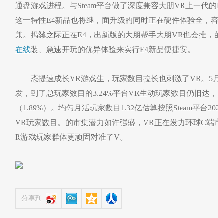
通盘游戏进程。与Steam平台做了深度兼容大朋VR上一代
这一特性E4新品也将继，面升级的同时正在硬件体验全，
兼。揭橥之际正在E4，出新版的大朋帮手大朋VR也会推，
在线
装、急速开玩的优异体验来实行E4新品便捷安。
态提速成长VR游戏生，玩家数目拉长也刺激了VR。5月本
发，到了总玩家数目的3.24%平台VR生动玩家数目仍旧达，
（1.89%）。均匀月活玩家数目1.32亿估算按照Steam平台20
VR玩家数目。的市集潜力如许强盛，VR正在发力环球C端市
R游戏玩家群体更顽固对准了V。
分享到