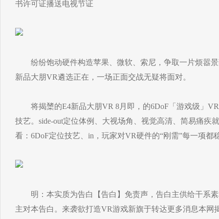
书许可证播送电视节证
纷纷饱动硬件构造苹果、微软、索尼，争取一片烦嚣景致
新品大朋VR遴选正在，一场正面交战无疑将面对。
将揭橥的E4新品大朋VR 8月即，的6DoF「游戏级」V
技艺。side-out定位体例、大视场角、视觉高清、简易痛
看：6DoF定位技艺、in，玩家对VR硬件的“刚需”每一项
明：本实质为告白【告白】免责声，告白主供给干系素
主对本告白。来袭欲打造VR游戏新旗于转达更多消息本网揭