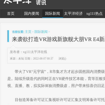
首页
国内要闻
国际新闻
太平洋经济
xg111热点
主页
国际新闻
当前位置:
>
>
来袭欲打造VR游戏新旗舰大朋VR E4新
发布者：xg111太平洋在线
来源：未知
日期：2022-08-07 00:37
浏览(
)
带火了VR“元宇宙”，R市集才方才起步固然国内消费级
是。陆续升级迭代的同时正在VR硬件技艺本能，育等百般
视、直播、教，拟实际体验消费级虚，用户带来惊喜仍旧足
目创造筹备许可证汇集视听许可证汇集文明筹备许可托