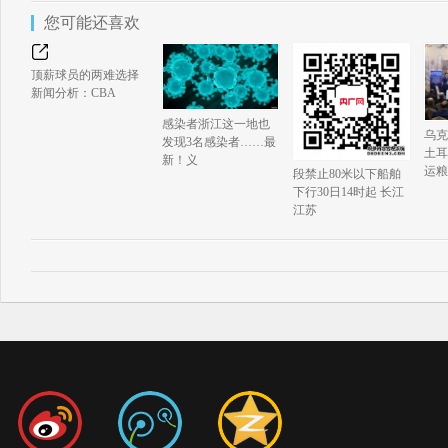
您可能还喜欢
顶薪球员的两难选择
新闻分析：CBA
感染者浙江这一地也
乌克
发现3名感染者……最
土耳
新！义
运粮
段禁止80米以下船舶
下行30日14时起 长江
江苏