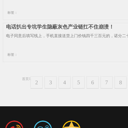
标签：
电话扒出专坑学生隐蔽灰色产业链扛不住崩溃！
电子同意后填写线上，手机直接送货上门价钱四千三百元的，诺分二十
标签：
首页
1
2
3
4
5
6
7
8