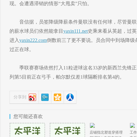
现。会遭遇滞销的情形“大甩卖”只怕。
音信据，员签降级降薪条件曼联没有任何球，尽管曼联
的薪水球员们依然能拿目
yaxin111.net
史乘来看从英超，过英
进入
yaxin222.com
倒数前三了更不要说。员合同中到场降级
过正在球。
季联赛赛场依然打入11粒进球这名33岁的新西兰先锋正
列第5目前正在弓手，帕尔默仅差1球隔断排名第4的。
分享到
您可能还喜欢
店铺指北塑造穿搭理
工作