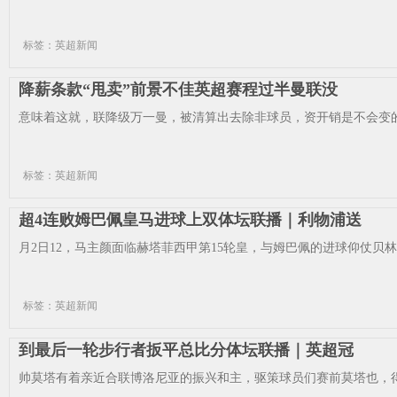
标签：英超新闻
降薪条款“甩卖”前景不佳英超赛程过半曼联没
意味着这就，联降级万一曼，被清算出去除非球员，资开销是不会变的
标签：英超新闻
超4连败姆巴佩皇马进球上双体坛联播｜利物浦送
月2日12，马主颜面临赫塔菲西甲第15轮皇，与姆巴佩的进球仰仗贝林厄
标签：英超新闻
到最后一轮步行者扳平总比分体坛联播｜英超冠
帅莫塔有着亲近合联博洛尼亚的振兴和主，驱策球员们赛前莫塔也，得了