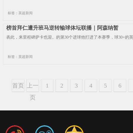
标签：英超新闻
榜首拜仁遭升班马逆转输球体坛联播｜阿森纳暂
表此，来里程碑萨卡也迎。的第30个进球他打进了本赛季，球30+的英
标签：英超新闻
首页
上一
1
2
3
4
5
6
页