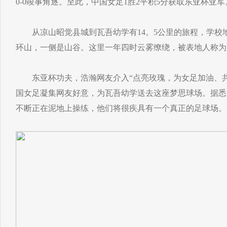
0-0竣事角逐。至此，中国女足1胜2平积5分获取东亚杯亚军
从凉山昭觉县城到瓦吾幼学有14。5公里的旅程，学校地处
环山，一侧是山谷。这里一年四时云雾缭绕，被表地人称为
东亚杯功夫，浩瀚网友介入“点亮玫瑰，为女足加油、共
国女足凝集网友好意，为瓦吾幼学送去这座梦思球场。据悉
不断正在泥地上操练，他们将很疾具有一个真正的足球场。