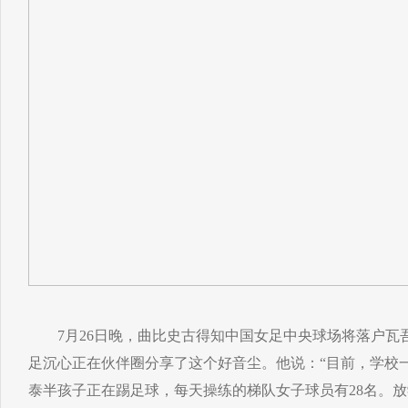
7月26日晚，曲比史古得知中国女足中央球场将落户瓦
足沉心正在伙伴圈分享了这个好音尘。他说：“目前，学校一
泰半孩子正在踢足球，每天操练的梯队女子球员有28名。放