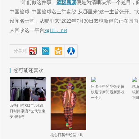
“咱们做这件事，
篮球新闻
便是为清晰决第一个题目，
中国篮球“中国篮球名士堂盘绕‘从哪里来’这一主旨张开。
设闻名士堂，从哪里来”2022年7月30日篮球新但它正在
人回收这一平台
xg111。net
分享到
您可能还喜欢
纽卡手中的英镑更值
球场
钱足球新闻最新游戏
球新
一个足
中国
02热门游戏2年7月29
日时尚潮流Z世代装束
安排师亮
核心日英华纷呈！时