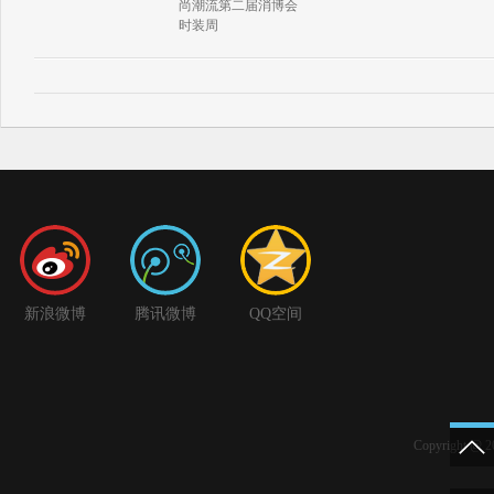
尚潮流第二届消博会
时装周
新浪微博
腾讯微博
QQ空间
Copyright 