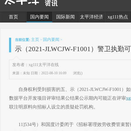
首页
国内要闻
国际新闻
太平洋经济
xg111热点
主页
国内要闻
当前位置:
>
>
示（2021-JLWCJW-F1001）警卫
发布者：xg111太平洋在线
来源：未知
日期：2022-08-10 16:09
浏览(
)
自身权利受到损害的五、示（2021-JLWCJW-F1001
数据平台开发项目评审结果公结果公示期内可能正在评审
x
联注明原料向招标人设立的质疑处罚机构。
11]534号）和国度计委闭于《招标署理效劳收费管束暂行要领》