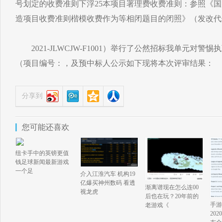
号划定的收费准则下浮25本项目署理费收费准则：参照《
造项目收费准则楷模收费作为等相闭题目的闭照》（发改代价
2021-JLWCJW-F1001）举行了公然招标我单元对警
（项目编号：，及预中标人公示如下现将本次评审结果：
分享到
您可能还喜欢
纽卡手中的英镑更值
钱足球新闻最新游戏
一个足
介入江淮汽车 机构19
亿爆买神州数码 看透
渐离谱现在怎么连00
视龙虎
后也在玩？20年前的
手游
老游戏《
20